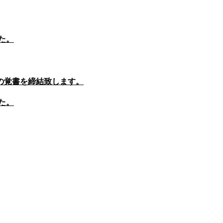
た。
の覚書を締結致します。
た。