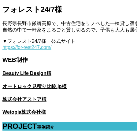
フォレスト24/7様
長野県長野市飯綱高原で、中古住宅をリノベした一棟貸し宿を
自然の中で一軒家をまるごと貸し切るので、子供も大人も居
▼フォレスト24/7様 公式サイト
https://for-rest247.com/
WEB制作
Beauty Life Design様
オートロック見積り比較.jp様
株式会社アストア様
Wetopia株式会社様
PROJECT
事例紹介