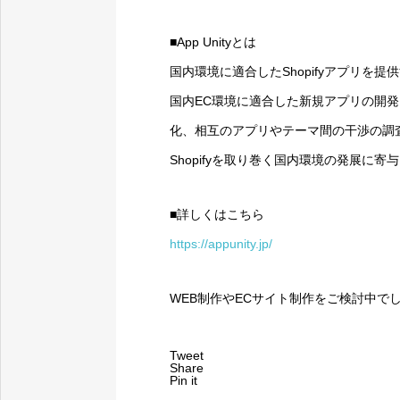
プレスリリース：福岡市
■App Unityとは
国内環境に適合したShopifyアプリを
国内EC環境に適合した新規アプリの開発
化、相互のアプリやテーマ間の干渉の調査
Shopifyを取り巻く国内環境の発展に寄
■詳しくはこちら
https://appunity.jp/
WEB制作やECサイト制作をご検討中で
健康経営優良法人202
Tweet
Share
Pin it